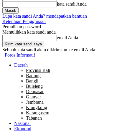
kata sandi Anda
Lupa kata sandi Anda? mendapatkan bantuan
Ketentuan Penggunaan
Pemulihan password
Memulihkan kata sandi anda
email Anda
Sebuah kata sandi akan dikirimkan ke email Anda.
Poros Informatif
Daerah
Provinsi Bali
Badung
Bangli
Buleleng
Denpasar
Gianyar
Jembrana
Klungkung
Karangasem
Tabanan
Nasional
Ekonomi