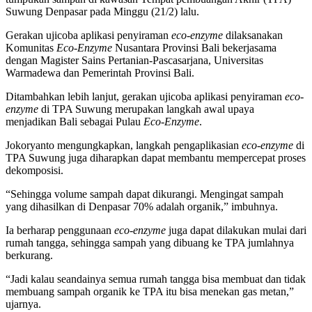
Suwung Denpasar pada Minggu (21/2) lalu.
Gerakan ujicoba aplikasi penyiraman
eco-enzyme
dilaksanakan
Komunitas
Eco-Enzyme
Nusantara Provinsi Bali bekerjasama
dengan Magister Sains Pertanian-Pascasarjana, Universitas
Warmadewa dan Pemerintah Provinsi Bali.
Ditambahkan lebih lanjut, gerakan ujicoba aplikasi penyiraman
eco-
enzyme
di TPA Suwung merupakan langkah awal upaya
menjadikan Bali sebagai Pulau
Eco-Enzyme
.
Jokoryanto mengungkapkan, langkah pengaplikasian
eco-enzyme
di
TPA Suwung juga diharapkan dapat membantu mempercepat proses
dekomposisi.
“Sehingga volume sampah dapat dikurangi. Mengingat sampah
yang dihasilkan di Denpasar 70% adalah organik,” imbuhnya.
Ia berharap penggunaan
eco-enzyme
juga dapat dilakukan mulai dari
rumah tangga, sehingga sampah yang dibuang ke TPA jumlahnya
berkurang.
“Jadi kalau seandainya semua rumah tangga bisa membuat dan tidak
membuang sampah organik ke TPA itu bisa menekan gas metan,”
ujarnya.