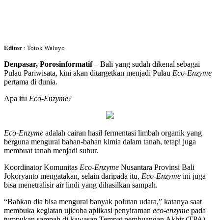
Editor
: Totok Waluyo
Denpasar, Porosinformatif
– Bali yang sudah dikenal sebagai
Pulau Pariwisata, kini akan ditargetkan menjadi Pulau
Eco-Enzyme
pertama di dunia.
Apa itu
Eco-Enzyme
?
Eco-Enzyme
adalah cairan hasil fermentasi limbah organik yang
berguna mengurai bahan-bahan kimia dalam tanah, tetapi juga
membuat tanah menjadi subur.
Koordinator Komunitas
Eco-Enzyme
Nusantara Provinsi Bali
Jokoryanto mengatakan, selain daripada itu,
Eco-Enzyme
ini juga
bisa menetralisir air lindi yang dihasilkan sampah.
“Bahkan dia bisa mengurai banyak polutan udara,” katanya saat
membuka kegiatan ujicoba aplikasi penyiraman
eco-enzyme
pada
tumpukan sampah di kawasan Tempat pembuangan Akhir (TPA)