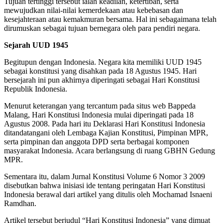
Tujuan tertinggi tersebut ialah keadilan, ketertiban, serta
mewujudkan nilai-nilai kemerdekaan atau kebebasan dan
kesejahteraan atau kemakmuran bersama. Hal ini sebagaimana telah
dirumuskan sebagai tujuan bernegara oleh para pendiri negara.
Sejarah UUD 1945
Begitupun dengan Indonesia. Negara kita memiliki UUD 1945
sebagai konstitusi yang disahkan pada 18 Agustus 1945. Hari
bersejarah ini pun akhirnya diperingati sebagai Hari Konstitusi
Republik Indonesia.
Menurut keterangan yang tercantum pada situs web Bappeda
Malang, Hari Konstitusi Indonesia mulai diperingati pada 18
Agustus 2008. Pada hari itu Deklarasi Hari Konstitusi Indonesia
ditandatangani oleh Lembaga Kajian Konstitusi, Pimpinan MPR,
serta pimpinan dan anggota DPD serta berbagai komponen
masyarakat Indonesia. Acara berlangsung di ruang GBHN Gedung
MPR.
Sementara itu, dalam Jurnal Konstitusi Volume 6 Nomor 3 2009
disebutkan bahwa inisiasi ide tentang peringatan Hari Konstitusi
Indonesia berawal dari artikel yang ditulis oleh Mochamad Isnaeni
Ramdhan.
Artikel tersebut berjudul “Hari Konstitusi Indonesia” yang dimuat