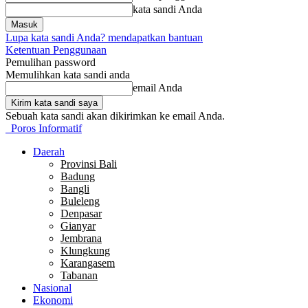
kata sandi Anda
Lupa kata sandi Anda? mendapatkan bantuan
Ketentuan Penggunaan
Pemulihan password
Memulihkan kata sandi anda
email Anda
Sebuah kata sandi akan dikirimkan ke email Anda.
Poros Informatif
Daerah
Provinsi Bali
Badung
Bangli
Buleleng
Denpasar
Gianyar
Jembrana
Klungkung
Karangasem
Tabanan
Nasional
Ekonomi