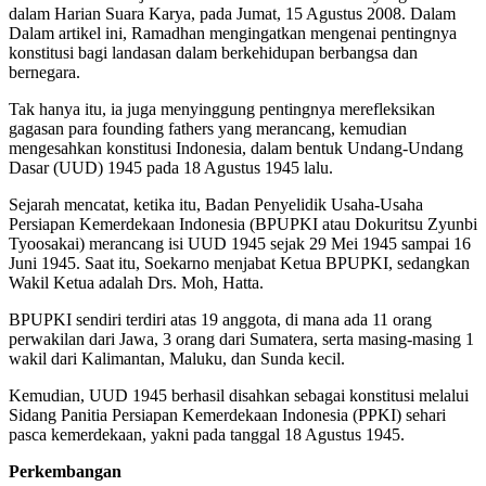
dalam Harian Suara Karya, pada Jumat, 15 Agustus 2008. Dalam
Dalam artikel ini, Ramadhan mengingatkan mengenai pentingnya
konstitusi bagi landasan dalam berkehidupan berbangsa dan
bernegara.
Tak hanya itu, ia juga menyinggung pentingnya merefleksikan
gagasan para founding fathers yang merancang, kemudian
mengesahkan konstitusi Indonesia, dalam bentuk Undang-Undang
Dasar (UUD) 1945 pada 18 Agustus 1945 lalu.
Sejarah mencatat, ketika itu, Badan Penyelidik Usaha-Usaha
Persiapan Kemerdekaan Indonesia (BPUPKI atau Dokuritsu Zyunbi
Tyoosakai) merancang isi UUD 1945 sejak 29 Mei 1945 sampai 16
Juni 1945. Saat itu, Soekarno menjabat Ketua BPUPKI, sedangkan
Wakil Ketua adalah Drs. Moh, Hatta.
BPUPKI sendiri terdiri atas 19 anggota, di mana ada 11 orang
perwakilan dari Jawa, 3 orang dari Sumatera, serta masing-masing 1
wakil dari Kalimantan, Maluku, dan Sunda kecil.
Kemudian, UUD 1945 berhasil disahkan sebagai konstitusi melalui
Sidang Panitia Persiapan Kemerdekaan Indonesia (PPKI) sehari
pasca kemerdekaan, yakni pada tanggal 18 Agustus 1945.
Perkembangan