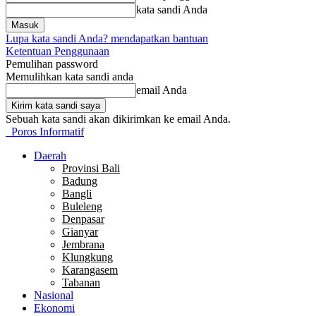
kata sandi Anda
Lupa kata sandi Anda? mendapatkan bantuan
Ketentuan Penggunaan
Pemulihan password
Memulihkan kata sandi anda
email Anda
Sebuah kata sandi akan dikirimkan ke email Anda.
Poros Informatif
Daerah
Provinsi Bali
Badung
Bangli
Buleleng
Denpasar
Gianyar
Jembrana
Klungkung
Karangasem
Tabanan
Nasional
Ekonomi