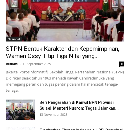
Nasional
STPN Bentuk Karakter dan Kepemimpinan,
Wamen Ossy Titip Tiga Nilai yang...
Redaksi
-
11 September 2025
0
Jakarta, Porosinformatif| Sekolah Tinggi Pertanahan Nasional (STPN)
Didirikan sejak tahun 1963 menjadi Kawah Candradimuka yang
memegang peran dan tugas penting dalam hal mencetak tenaga-
tenaga...
Beri Pengarahan di Kanwil BPN Provinsi
Sulsel, Menteri Nusron: Tegas Jalankan...
13 November 2025