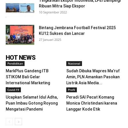
Tingkatkan Ekspor Indonesia, LPEI Dampingi
Ribuan Mitra Siap Ekspor
10 September 2022
Bintang Jembrana Football Festival 2025
KU12 Sukses dan Lancar
27 Januari 2025
HOT NEWS
Pendidikan
Nasional
MarkPlus Gandeng ITB
Sudah Dibuka Wapres Ma’ruf
STIKOM Bali Gelar
Amin, PLN Amankan Pasokan
International Marketing
Listrik Asia Media...
Festival
Covid-19
Profil
Ucapkan Selamat Idul Adha,
Peradi SAI Pecat Komang
Puan Imbau Gotong Royong
Monica Christindani karena
Mengatasi Pandemi
Langgar Kode Etik