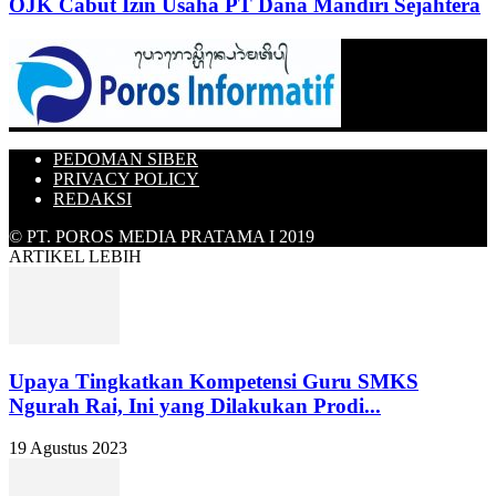
OJK Cabut Izin Usaha PT Dana Mandiri Sejahtera
PEDOMAN SIBER
PRIVACY POLICY
REDAKSI
© PT. POROS MEDIA PRATAMA I 2019
ARTIKEL LEBIH
Upaya Tingkatkan Kompetensi Guru SMKS
Ngurah Rai, Ini yang Dilakukan Prodi...
19 Agustus 2023