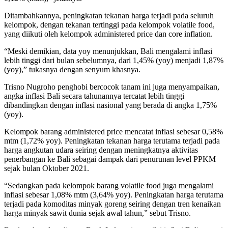
Ditambahkannya, peningkatan tekanan harga terjadi pada seluruh
kelompok, dengan tekanan tertinggi pada kelompok volatile food,
yang diikuti oleh kelompok administered price dan core inflation.
“Meski demikian, data yoy menunjukkan, Bali mengalami inflasi
lebih tinggi dari bulan sebelumnya, dari 1,45% (yoy) menjadi 1,87%
(yoy),” tukasnya dengan senyum khasnya.
Trisno Nugroho penghobi bercocok tanam ini juga menyampaikan,
angka inflasi Bali secara tahunannya tercatat lebih tinggi
dibandingkan dengan inflasi nasional yang berada di angka 1,75%
(yoy).
Kelompok barang administered price mencatat inflasi sebesar 0,58%
mtm (1,72% yoy). Peningkatan tekanan harga terutama terjadi pada
harga angkutan udara seiring dengan meningkatnya aktivitas
penerbangan ke Bali sebagai dampak dari penurunan level PPKM
sejak bulan Oktober 2021.
“Sedangkan pada kelompok barang volatile food juga mengalami
inflasi sebesar 1,08% mtm (3,64% yoy). Peningkatan harga terutama
terjadi pada komoditas minyak goreng seiring dengan tren kenaikan
harga minyak sawit dunia sejak awal tahun,” sebut Trisno.