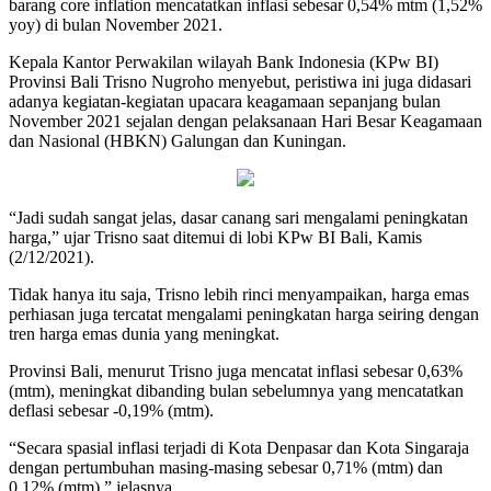
barang core inflation mencatatkan inflasi sebesar 0,54% mtm (1,52%
yoy) di bulan November 2021.
Kepala Kantor Perwakilan wilayah Bank Indonesia (KPw BI)
Provinsi Bali Trisno Nugroho menyebut, peristiwa ini juga didasari
adanya kegiatan-kegiatan upacara keagamaan sepanjang bulan
November 2021 sejalan dengan pelaksanaan Hari Besar Keagamaan
dan Nasional (HBKN) Galungan dan Kuningan.
“Jadi sudah sangat jelas, dasar canang sari mengalami peningkatan
harga,” ujar Trisno saat ditemui di lobi KPw BI Bali, Kamis
(2/12/2021).
Tidak hanya itu saja, Trisno lebih rinci menyampaikan, harga emas
perhiasan juga tercatat mengalami peningkatan harga seiring dengan
tren harga emas dunia yang meningkat.
Provinsi Bali, menurut Trisno juga mencatat inflasi sebesar 0,63%
(mtm), meningkat dibanding bulan sebelumnya yang mencatatkan
deflasi sebesar -0,19% (mtm).
“Secara spasial inflasi terjadi di Kota Denpasar dan Kota Singaraja
dengan pertumbuhan masing-masing sebesar 0,71% (mtm) dan
0,12% (mtm),” jelasnya.