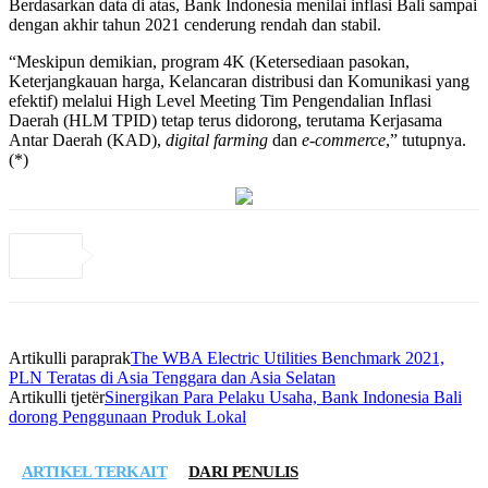
Berdasarkan data di atas, Bank Indonesia menilai inflasi Bali sampai
dengan akhir tahun 2021 cenderung rendah dan stabil.
“Meskipun demikian, program 4K (Ketersediaan pasokan,
Keterjangkauan harga, Kelancaran distribusi dan Komunikasi yang
efektif) melalui High Level Meeting Tim Pengendalian Inflasi
Daerah (HLM TPID) tetap terus didorong, terutama Kerjasama
Antar Daerah (KAD),
digital farming
dan
e-commerce
,” tutupnya.
(*)
Artikulli paraprak
The WBA Electric Utilities Benchmark 2021,
PLN Teratas di Asia Tenggara dan Asia Selatan
Artikulli tjetër
Sinergikan Para Pelaku Usaha, Bank Indonesia Bali
dorong Penggunaan Produk Lokal
ARTIKEL TERKAIT
DARI PENULIS