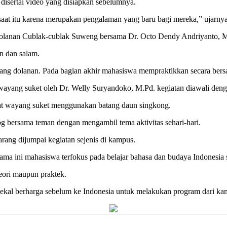
isertai video yang disiapkan sebelumnya.
 saat itu karena merupakan pengalaman yang baru bagi mereka,” ujarnya
dolanan Cublak-cublak Suweng bersama Dr. Octo Dendy Andriyanto, M
n dan salam.
bang dolanan. Pada bagian akhir mahasiswa mempraktikkan secara ber
wayang suket oleh Dr. Welly Suryandoko, M.Pd. kegiatan diawali denga
at wayang suket menggunakan batang daun singkong.
g bersama teman dengan mengambil tema aktivitas sehari-hari.
arang dijumpai kegiatan sejenis di kampus.
a ini mahasiswa terfokus pada belajar bahasa dan budaya Indonesia
teori maupun praktek.
ekal berharga sebelum ke Indonesia untuk melakukan program dari ka