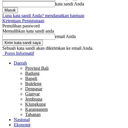
kata sandi Anda
Lupa kata sandi Anda? mendapatkan bantuan
Ketentuan Penggunaan
Pemulihan password
Memulihkan kata sandi anda
email Anda
Sebuah kata sandi akan dikirimkan ke email Anda.
Poros Informatif
Daerah
Provinsi Bali
Badung
Bangli
Buleleng
Denpasar
Gianyar
Jembrana
Klungkung
Karangasem
Tabanan
Nasional
Ekonomi