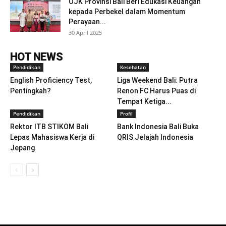
OJK Provinsi Bali Beri Edukasi Keuangan
kepada Perbekel dalam Momentum
Perayaan...
30 April 2025
HOT NEWS
Pendidikan
Kesehatan
English Proficiency Test,
Liga Weekend Bali: Putra
Pentingkah?
Renon FC Harus Puas di
Tempat Ketiga...
Pendidikan
Profil
Rektor ITB STIKOM Bali
Bank Indonesia Bali Buka
Lepas Mahasiswa Kerja di
QRIS Jelajah Indonesia
Jepang