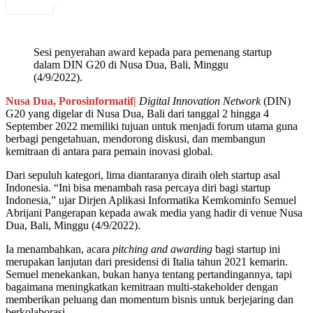
Sesi penyerahan award kepada para pemenang startup
dalam DIN G20 di Nusa Dua, Bali, Minggu
(4/9/2022).
Nusa Dua, Porosinformatif|
Digital Innovation Network
(DIN)
G20 yang digelar di Nusa Dua, Bali dari tanggal 2 hingga 4
September 2022 memiliki tujuan untuk menjadi forum utama guna
berbagi pengetahuan, mendorong diskusi, dan membangun
kemitraan di antara para pemain inovasi global.
Dari sepuluh kategori, lima diantaranya diraih oleh startup asal
Indonesia. “Ini bisa menambah rasa percaya diri bagi startup
Indonesia,” ujar Dirjen Aplikasi Informatika Kemkominfo Semuel
Abrijani Pangerapan kepada awak media yang hadir di venue Nusa
Dua, Bali, Minggu (4/9/2022).
Ia menambahkan, acara
pitching and awarding
bagi startup ini
merupakan lanjutan dari presidensi di Italia tahun 2021 kemarin.
Semuel menekankan, bukan hanya tentang pertandingannya, tapi
bagaimana meningkatkan kemitraan multi-stakeholder dengan
memberikan peluang dan momentum bisnis untuk berjejaring dan
berkolaborasi.