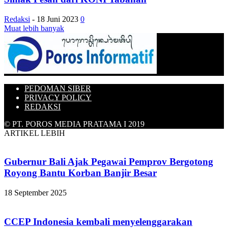
Redaksi
-
18 Juni 2023
0
Muat lebih banyak
PEDOMAN SIBER
PRIVACY POLICY
REDAKSI
© PT. POROS MEDIA PRATAMA I 2019
ARTIKEL LEBIH
Gubernur Bali Ajak Pegawai Pemprov Bergotong
Royong Bantu Korban Banjir Besar
18 September 2025
CCEP Indonesia kembali menyelenggarakan