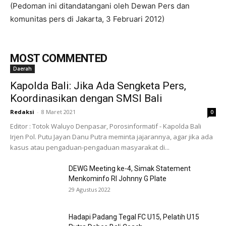
(Pedoman ini ditandatangani oleh Dewan Pers dan
komunitas pers di Jakarta, 3 Februari 2012)
MOST COMMENTED
Daerah
Kapolda Bali: Jika Ada Sengketa Pers,
Koordinasikan dengan SMSI Bali
Redaksi
-
8 Maret 2021
0
Editor : Totok Waluyo Denpasar, Porosinformatif - Kapolda Bali
Irjen Pol. Putu Jayan Danu Putra meminta jajarannya, agar jika ada
kasus atau pengaduan-pengaduan masyarakat di...
DEWG Meeting ke-4, Simak Statement
Menkominfo RI Johnny G Plate
29 Agustus 2022
Hadapi Padang Tegal FC U15, Pelatih U15