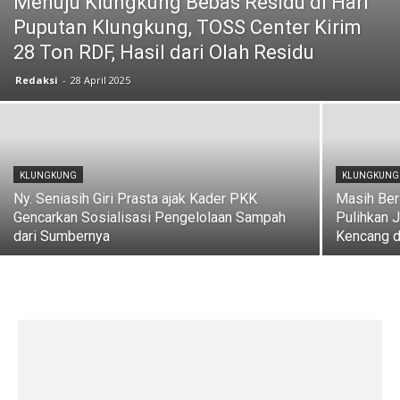
Menuju Klungkung Bebas Residu di Hari
Puputan Klungkung, TOSS Center Kirim
28 Ton RDF, Hasil dari Olah Residu
Redaksi
-
28 April 2025
KLUNGKUNG
KLUNGKUNG
Ny. Seniasih Giri Prasta ajak Kader PKK
Masih Ber
Gencarkan Sosialisasi Pengelolaan Sampah
Pulihkan 
dari Sumbernya
Kencang di