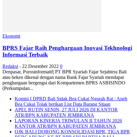
Ekonomi
BPRS Fajar Raih Penghargaan Inovasi Tekhnologi
Informasi Terbaik
Redaksi
-
22 Desember 2022
0
Denpasar, Porosinformatif| PT BPR Syariah Fajar Sejahtera Bali
atau beken dikenal dengan nama Bank Fajar Syariah mendapat
penghargaan bergengsi dari Kompartemen BPRS ASBISINDO
(Perkumpulan...
Komisi I DPRD Bali Sidak Bea Cukai Ngurah Rai : Aneh
Bea Cukai Tolak berikan List Data Barang Sitaan
APEL RUTIN SENIN, 27 JULI 2026 DI KANTOR
ATR/BPN KABUPATEN JEMBRANA
LAPORAN KINERJA TRIWULAN II TAHUN 2026
KANTOR ATR/BPN KABUPATEN JEMBRANA
OJK BALI DORONG KONSOLIDASI BPR, TIGA BPR