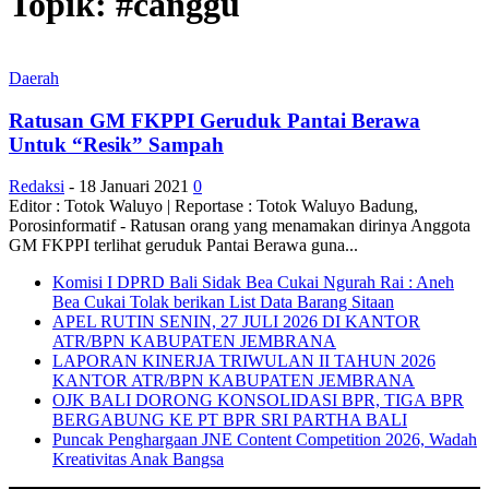
Topik: #canggu
Daerah
Ratusan GM FKPPI Geruduk Pantai Berawa
Untuk “Resik” Sampah
Redaksi
-
18 Januari 2021
0
Editor : Totok Waluyo | Reportase : Totok Waluyo Badung,
Porosinformatif - Ratusan orang yang menamakan dirinya Anggota
GM FKPPI terlihat geruduk Pantai Berawa guna...
Komisi I DPRD Bali Sidak Bea Cukai Ngurah Rai : Aneh
Bea Cukai Tolak berikan List Data Barang Sitaan
APEL RUTIN SENIN, 27 JULI 2026 DI KANTOR
ATR/BPN KABUPATEN JEMBRANA
LAPORAN KINERJA TRIWULAN II TAHUN 2026
KANTOR ATR/BPN KABUPATEN JEMBRANA
OJK BALI DORONG KONSOLIDASI BPR, TIGA BPR
BERGABUNG KE PT BPR SRI PARTHA BALI
Puncak Penghargaan JNE Content Competition 2026, Wadah
Kreativitas Anak Bangsa