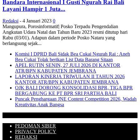
Bandara Internasional I Gusti Ngurah Rai Bali
Layani Hampir 1 Juta...
Redaksi
-
4 Januari 2023
0
Mangupura, Porosinformatif| Posko Terpadu Pengendalian
Angkutan Udara Natal dan Tahun Baru 2023 resmi ditutup hari
Rabu (03/01). Adapun dalam periode Posko Nataru yang
berlangsung sejak...
Komisi I DPRD Bali Sidak Bea Cukai Ngurah Rai : Aneh
Bea Cukai Tolak berikan List Data Barang Sitaan
APEL RUTIN SENIN, 27 JULI 2026 DI KANTOR
ATR/BPN KABUPATEN JEMBRANA
LAPORAN KINERJA TRIWULAN II TAHUN 2026
KANTOR ATR/BPN KABUPATEN JEMBRANA
OJK BALI DORONG KONSOLIDASI BPR, TIGA BPR
BERGABUNG KE PT BPR SRI PARTHA BALI
Puncak Penghargaan JNE Content Competition 2026, Wadah
Kreativitas Anak Bangsa
PEDOMAN SIBER
PRIVACY POLICY
REDAKSI