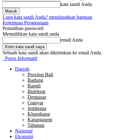
kata sandi Anda
Lupa kata sandi Anda? mendapatkan bantuan
Ketentuan Penggunaan
Pemulihan password
Memulihkan kata sandi anda
email Anda
Sebuah kata sandi akan dikirimkan ke email Anda.
Poros Informatif
Daerah
Provinsi Bali
Badung
Bangli
Buleleng
Denpasar
Gianyar
Jembrana
Klungkung
Karangasem
Tabanan
Nasional
Ekonomi