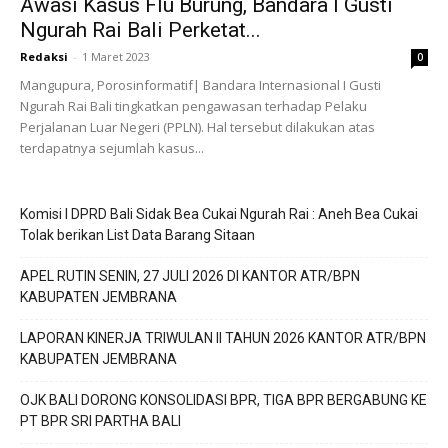
Awasi Kasus Flu Burung, Bandara I Gusti
Ngurah Rai Bali Perketat...
Redaksi
-
1 Maret 2023
0
Mangupura, Porosinformatif| Bandara Internasional I Gusti
Ngurah Rai Bali tingkatkan pengawasan terhadap Pelaku
Perjalanan Luar Negeri (PPLN). Hal tersebut dilakukan atas
terdapatnya sejumlah kasus...
Komisi I DPRD Bali Sidak Bea Cukai Ngurah Rai : Aneh Bea Cukai
Tolak berikan List Data Barang Sitaan
APEL RUTIN SENIN, 27 JULI 2026 DI KANTOR ATR/BPN
KABUPATEN JEMBRANA
LAPORAN KINERJA TRIWULAN II TAHUN 2026 KANTOR ATR/BPN
KABUPATEN JEMBRANA
OJK BALI DORONG KONSOLIDASI BPR, TIGA BPR BERGABUNG KE
PT BPR SRI PARTHA BALI