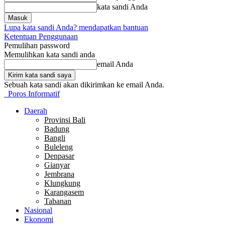
kata sandi Anda
Lupa kata sandi Anda? mendapatkan bantuan
Ketentuan Penggunaan
Pemulihan password
Memulihkan kata sandi anda
email Anda
Sebuah kata sandi akan dikirimkan ke email Anda.
Poros Informatif
Daerah
Provinsi Bali
Badung
Bangli
Buleleng
Denpasar
Gianyar
Jembrana
Klungkung
Karangasem
Tabanan
Nasional
Ekonomi