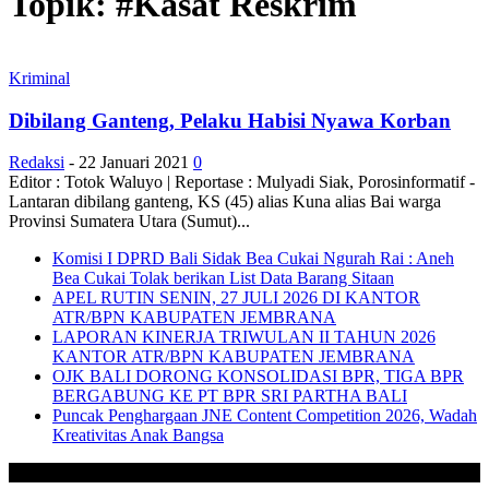
Topik: #Kasat Reskrim
Kriminal
Dibilang Ganteng, Pelaku Habisi Nyawa Korban
Redaksi
-
22 Januari 2021
0
Editor : Totok Waluyo | Reportase : Mulyadi Siak, Porosinformatif -
Lantaran dibilang ganteng, KS (45) alias Kuna alias Bai warga
Provinsi Sumatera Utara (Sumut)...
Komisi I DPRD Bali Sidak Bea Cukai Ngurah Rai : Aneh
Bea Cukai Tolak berikan List Data Barang Sitaan
APEL RUTIN SENIN, 27 JULI 2026 DI KANTOR
ATR/BPN KABUPATEN JEMBRANA
LAPORAN KINERJA TRIWULAN II TAHUN 2026
KANTOR ATR/BPN KABUPATEN JEMBRANA
OJK BALI DORONG KONSOLIDASI BPR, TIGA BPR
BERGABUNG KE PT BPR SRI PARTHA BALI
Puncak Penghargaan JNE Content Competition 2026, Wadah
Kreativitas Anak Bangsa