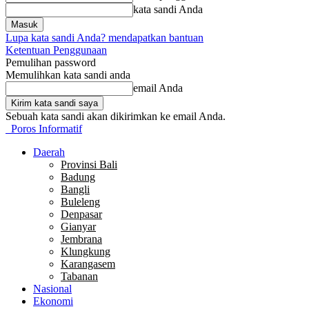
kata sandi Anda
Lupa kata sandi Anda? mendapatkan bantuan
Ketentuan Penggunaan
Pemulihan password
Memulihkan kata sandi anda
email Anda
Sebuah kata sandi akan dikirimkan ke email Anda.
Poros Informatif
Daerah
Provinsi Bali
Badung
Bangli
Buleleng
Denpasar
Gianyar
Jembrana
Klungkung
Karangasem
Tabanan
Nasional
Ekonomi