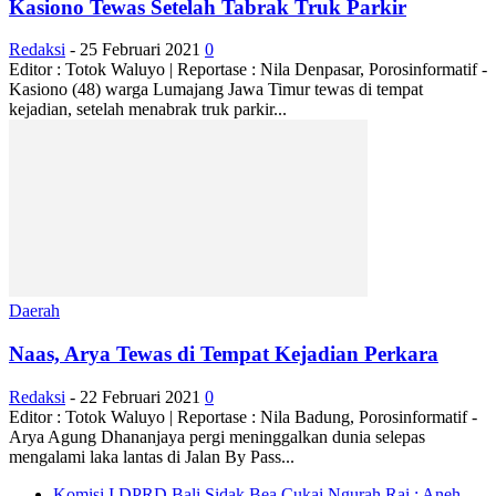
Kasiono Tewas Setelah Tabrak Truk Parkir
Redaksi
-
25 Februari 2021
0
Editor : Totok Waluyo | Reportase : Nila Denpasar, Porosinformatif -
Kasiono (48) warga Lumajang Jawa Timur tewas di tempat
kejadian, setelah menabrak truk parkir...
Daerah
Naas, Arya Tewas di Tempat Kejadian Perkara
Redaksi
-
22 Februari 2021
0
Editor : Totok Waluyo | Reportase : Nila Badung, Porosinformatif -
Arya Agung Dhananjaya pergi meninggalkan dunia selepas
mengalami laka lantas di Jalan By Pass...
Komisi I DPRD Bali Sidak Bea Cukai Ngurah Rai : Aneh