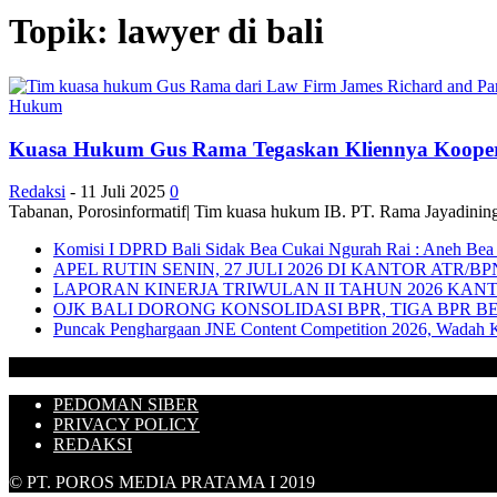
Topik: lawyer di bali
Hukum
Kuasa Hukum Gus Rama Tegaskan Kliennya Kooper
Redaksi
-
11 Juli 2025
0
Tabanan, Porosinformatif| Tim kuasa hukum IB. PT. Rama Jayadinin
Komisi I DPRD Bali Sidak Bea Cukai Ngurah Rai : Aneh Bea C
APEL RUTIN SENIN, 27 JULI 2026 DI KANTOR ATR
LAPORAN KINERJA TRIWULAN II TAHUN 2026 KA
OJK BALI DORONG KONSOLIDASI BPR, TIGA BPR B
Puncak Penghargaan JNE Content Competition 2026, Wadah K
PEDOMAN SIBER
PRIVACY POLICY
REDAKSI
© PT. POROS MEDIA PRATAMA I 2019