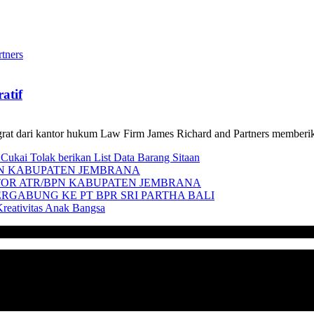
atif
grat dari kantor hukum Law Firm James Richard and Partners memberi
ukai Tolak berikan List Data Barang Sitaan
/BPN KABUPATEN JEMBRANA
NTOR ATR/BPN KABUPATEN JEMBRANA
ERGABUNG KE PT BPR SRI PARTHA BALI
reativitas Anak Bangsa