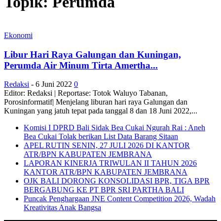
Topik: Perumda
Ekonomi
Libur Hari Raya Galungan dan Kuningan,
Perumda Air Minum Tirta Amertha...
Redaksi
-
6 Juni 2022
0
Editor: Redaksi | Reportase: Totok Waluyo Tabanan,
Porosinformatif| Menjelang liburan hari raya Galungan dan
Kuningan yang jatuh tepat pada tanggal 8 dan 18 Juni 2022,...
Komisi I DPRD Bali Sidak Bea Cukai Ngurah Rai : Aneh
Bea Cukai Tolak berikan List Data Barang Sitaan
APEL RUTIN SENIN, 27 JULI 2026 DI KANTOR
ATR/BPN KABUPATEN JEMBRANA
LAPORAN KINERJA TRIWULAN II TAHUN 2026
KANTOR ATR/BPN KABUPATEN JEMBRANA
OJK BALI DORONG KONSOLIDASI BPR, TIGA BPR
BERGABUNG KE PT BPR SRI PARTHA BALI
Puncak Penghargaan JNE Content Competition 2026, Wadah
Kreativitas Anak Bangsa