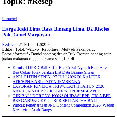
Topik: #Resep
Ekonomi
Harga Kaki Lima Rasa Bintang Lima, D2 Risoles
Pak Daniel Marpoyan...
Redaksi
-
21 Februari 2021
0
Editor : Totok Waluyo | Reportase : Mulyadi Pekanbaru,
Porosinformatif - Daniel seorang driver Truk Tronton banting setir
jualan makanan ringan bersama sang istri di...
Komisi I DPRD Bali Sidak Bea Cukai Ngurah Rai : Aneh
Bea Cukai Tolak berikan List Data Barang Sitaan
APEL RUTIN SENIN, 27 JULI 2026 DI KANTOR
ATR/BPN KABUPATEN JEMBRANA
LAPORAN KINERJA TRIWULAN II TAHUN 2026
KANTOR ATR/BPN KABUPATEN JEMBRANA
OJK BALI DORONG KONSOLIDASI BPR, TIGA BPR
BERGABUNG KE PT BPR SRI PARTHA BALI
Puncak Penghargaan JNE Content Competition 2026, Wadah
Kreativitas Anak Bangsa