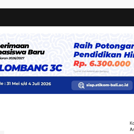
Ko
An