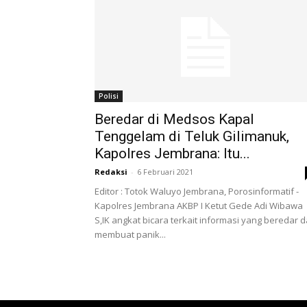
Polisi
Beredar di Medsos Kapal
Tenggelam di Teluk Gilimanuk,
Kapolres Jembrana: Itu...
Redaksi
-
6 Februari 2021
Editor : Totok Waluyo Jembrana, Porosinformatif -
Kapolres Jembrana AKBP I Ketut Gede Adi Wibawa
S,IK angkat bicara terkait informasi yang beredar 
membuat panik...