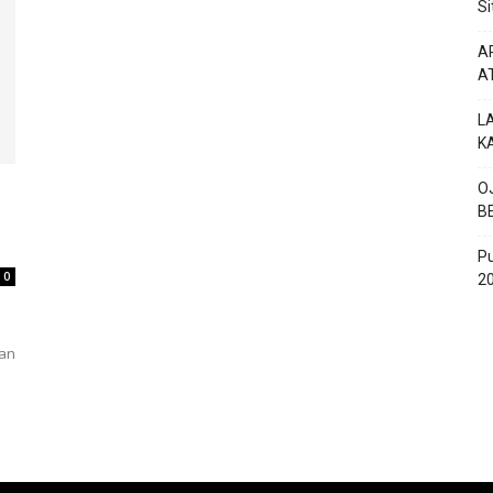
Si
AP
A
L
K
O
B
P
0
20
dan