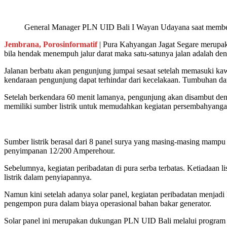
General Manager PLN UID Bali I Wayan Udayana saat memberik
Jembrana, Porosinformatif
| Pura Kahyangan Jagat Segare merupakan
bila hendak menempuh jalur darat maka satu-satunya jalan adalah d
Jalanan berbatu akan pengunjung jumpai sesaat setelah memasuki ka
kendaraan pengunjung dapat terhindar dari kecelakaan. Tumbuhan da
Setelah berkendara 60 menit lamanya, pengunjung akan disambut denga
memiliki sumber listrik untuk memudahkan kegiatan persembahyanga
Sumber listrik berasal dari 8 panel surya yang masing-masing mampu
penyimpanan 12/200 Amperehour.
Sebelumnya, kegiatan peribadatan di pura serba terbatas. Ketiadaan
listrik dalam penyiapannya.
Namun kini setelah adanya solar panel, kegiatan peribadatan menjad
pengempon pura dalam biaya operasional bahan bakar generator.
Solar panel ini merupakan dukungan PLN UID Bali melalui program 