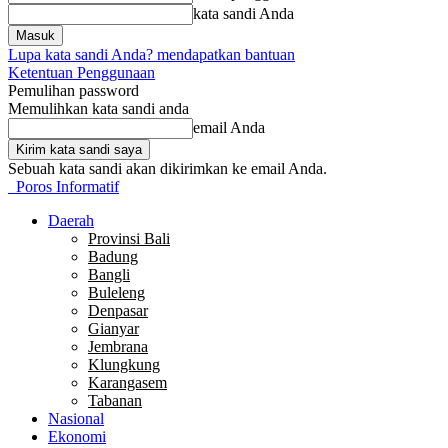
kata sandi Anda
Lupa kata sandi Anda? mendapatkan bantuan
Ketentuan Penggunaan
Pemulihan password
Memulihkan kata sandi anda
email Anda
Sebuah kata sandi akan dikirimkan ke email Anda.
Poros Informatif
Daerah
Provinsi Bali
Badung
Bangli
Buleleng
Denpasar
Gianyar
Jembrana
Klungkung
Karangasem
Tabanan
Nasional
Ekonomi