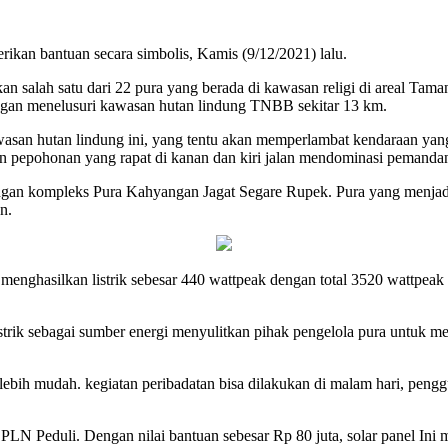
an bantuan secara simbolis, Kamis (9/12/2021) lalu.
 salah satu dari 22 pura yang berada di kawasan religi di areal Taman
engan menelusuri kawasan hutan lindung TNBB sekitar 13 km.
wasan hutan lindung ini, yang tentu akan memperlambat kendaraan yan
n pepohonan yang rapat di kanan dan kiri jalan mendominasi pemanda
n kompleks Pura Kahyangan Jagat Segare Rupek. Pura yang menjadi titi
n.
 menghasilkan listrik sebesar 440 wattpeak dengan total 3520 wattpea
 listrik sebagai sumber energi menyulitkan pihak pengelola pura untu
i lebih mudah. kegiatan peribadatan bisa dilakukan di malam hari, pen
PLN Peduli. Dengan nilai bantuan sebesar Rp 80 juta, solar panel In