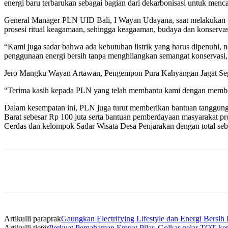
energi baru terbarukan sebagai bagian dari dekarbonisasi untuk menc
General Manager PLN UID Bali, I Wayan Udayana, saat melakukan 
prosesi ritual keagamaan, sehingga keagaaman, budaya dan konservas
“Kami juga sadar bahwa ada kebutuhan listrik yang harus dipenuhi,
penggunaan energi bersih tanpa menghilangkan semangat konservasi,
Jero Mangku Wayan Artawan, Pengempon Pura Kahyangan Jagat Segar
“Terima kasih kepada PLN yang telah membantu kami dengan memberik
Dalam kesempatan ini, PLN juga turut memberikan bantuan tanggung
Barat sebesar Rp 100 juta serta bantuan pemberdayaan masyarakat p
Cerdas dan kelompok Sadar Wisata Desa Penjarakan dengan total sebe
Bagikan
Artikulli paraprak
Gaungkan Electrifying Lifestyle dan Energi Bers
Artikulli tjetër
Perkuat Pemahaman Empat Pilar, Golkar gelar TOT k