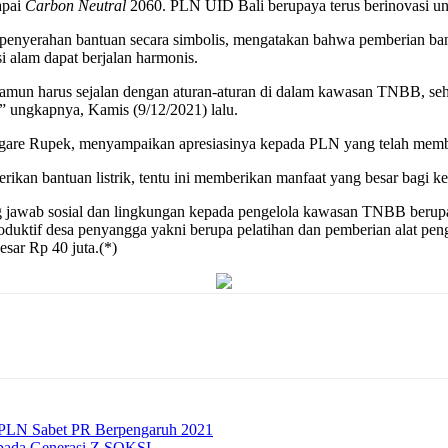
apai
Carbon Neutral
2060. PLN UID Bali berupaya terus berinovasi untu
penyerahan bantuan secara simbolis, mengatakan bahwa pemberian b
i alam dapat berjalan harmonis.
 namun harus sejalan dengan aturan-aturan di dalam kawasan TNBB, s
” ungkapnya, Kamis (9/12/2021) lalu.
e Rupek, menyampaikan apresiasinya kepada PLN yang telah membantu
an bantuan listrik, tentu ini memberikan manfaat yang besar bagi ke
 jawab sosial dan lingkungan kepada pengelola kawasan TNBB berupa
roduktif desa penyangga yakni berupa pelatihan dan pemberian alat 
sar Rp 40 juta.(*)
ih PLN Sabet PR Berpengaruh 2021
epada Generasi Z SOKSI