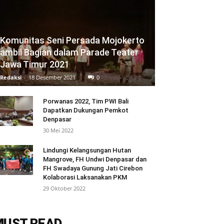
Komunitas Seni Persada Mojokerto
ambil Bagian dalam Parade Teater
Jawa Timur 2021
Redaksi
-
18 Desember 2021
0
Porwanas 2022, Tim PWI Bali
Dapatkan Dukungan Pemkot
Denpasar
30 Mei 2022
Lindungi Kelangsungan Hutan
Mangrove, FH Undwi Denpasar dan
FH Swadaya Gunung Jati Cirebon
Kolaborasi Laksanakan PKM
29 Oktober 2022
MUST READ