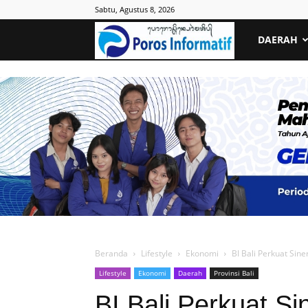
Sabtu, Agustus 8, 2026
Poros
DAERAH
Informatif
Beranda
Lifestyle
Ekonomi
BI Bali Perkuat Sin
Lifestyle
Ekonomi
Daerah
Provinsi Bali
BI Bali Perkuat Si