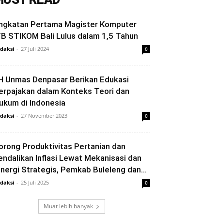
ngkatan Pertama Magister Komputer
TB STIKOM Bali Lulus dalam 1,5 Tahun
daksi
-
27 Juli 2024
0
H Unmas Denpasar Berikan Edukasi
erpajakan dalam Konteks Teori dan
ukum di Indonesia
daksi
-
27 November 2023
0
orong Produktivitas Pertanian dan
endalikan Inflasi Lewat Mekanisasi dan
inergi Strategis, Pemkab Buleleng dan...
daksi
-
25 Juli 2025
0
Muat lebih banyak