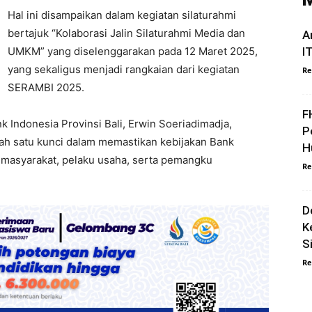
Hal ini disampaikan dalam kegiatan silaturahmi
bertajuk “Kolaborasi Jalin Silaturahmi Media dan
A
UMKM” yang diselenggarakan pada 12 Maret 2025,
I
yang sekaligus menjadi rangkaian dari kegiatan
Re
SERAMBI 2025.
F
 Indonesia Provinsi Bali, Erwin Soeriadimadja,
P
h satu kunci dalam memastikan kebijakan Bank
H
h masyarakat, pelaku usaha, serta pemangku
Re
D
K
S
Re