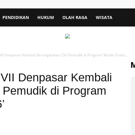
PENDIDIKAN
HUKUM
OLAH RAGA
WISATA
VII Denpasar Kembali Berangkatkan 250 Pemudik di Program ‘Mudik Gratis...
 VII Denpasar Kembali
 Pemudik di Program
’