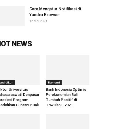
Cara Mengatur Notifikasi di
Yandex Browser
12 Mei 2023
HOT NEWS
endidikan
Ekonomi
ktor Universitas
Bank Indonesia Optimis
hasaraswati Denpasar
Perekonomian Bali
resiasi Program
Tumbuh Positif di
ndidikan Gubernur Bali
Triwulan II 2021