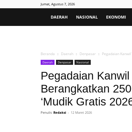
Jumat, Agustus 7, 2026
Poros
DAERAH
NASIONAL
EKONOMI
Informatif
Beranda
Daerah
Denpasar
Pegadaian Kanwil 
Daerah
Denpasar
Nasional
Pegadaian Kanwil
Berangkatkan 250
‘Mudik Gratis 2026
Penulis
Redaksi
-
12 Maret 2026