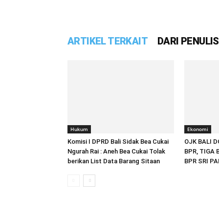
ARTIKEL TERKAIT
DARI PENULIS
Hukum
Ekonomi
Komisi I DPRD Bali Sidak Bea Cukai
OJK BALI 
Ngurah Rai : Aneh Bea Cukai Tolak
BPR, TIGA
berikan List Data Barang Sitaan
BPR SRI P