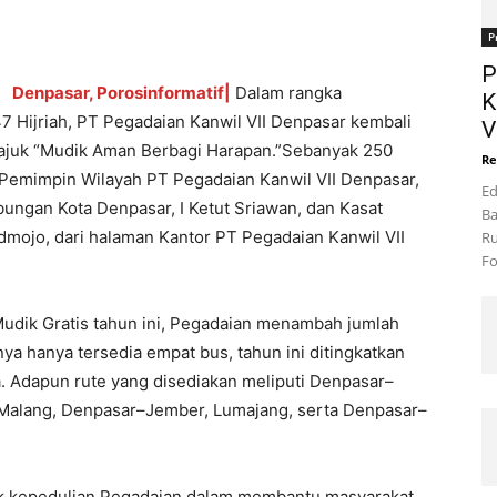
P
P
Denpasar, Porosinformatif|
Dalam rangka
K
47 Hijriah, PT Pegadaian Kanwil VII Denpasar kembali
V
ajuk “Mudik Aman Berbagi Harapan.”Sebanyak 250
Re
Pemimpin Wilayah PT Pegadaian Kanwil VII Denpasar,
Ed
ngan Kota Denpasar, I Ketut Sriawan, dan Kasat
Ba
dmojo, dari halaman Kantor PT Pegadaian Kanwil VII
Ru
Fo
udik Gratis tahun ini, Pegadaian menambah jumlah
ya hanya tersedia empat bus, tahun ini ditingkatkan
. Adapun rute yang disediakan meliputi Denpasar–
alang, Denpasar–Jember, Lumajang, serta Denpasar–
uk kepedulian Pegadaian dalam membantu masyarakat