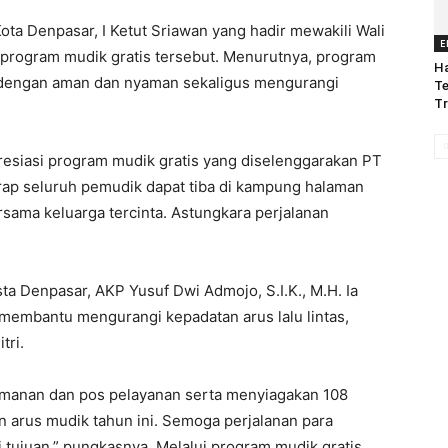
ta Denpasar, I Ketut Sriawan yang hadir mewakili Wali
E
program mudik gratis tersebut. Menurutnya, program
Ha
dengan aman dan nyaman sekaligus mengurangi
Te
Tr
esiasi program mudik gratis yang diselenggarakan PT
rap seluruh pemudik dapat tiba di kampung halaman
rsama keluarga tercinta. Astungkara perjalanan
ta Denpasar, AKP Yusuf Dwi Admojo, S.I.K., M.H. Ia
 membantu mengurangi kepadatan arus lalu lintas,
tri.
eamanan dan pos pelayanan serta menyiagakan 108
 arus mudik tahun ini. Semoga perjalanan para
 tujuan,” pungkasnya. Melalui program mudik gratis