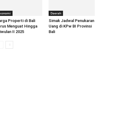
konomi
Daerah
rga Properti di Bali
Simak Jadwal Penukaran
rus Menguat Hingga
Uang di KPw BI Provinsi
iwulan II 2025
Bali