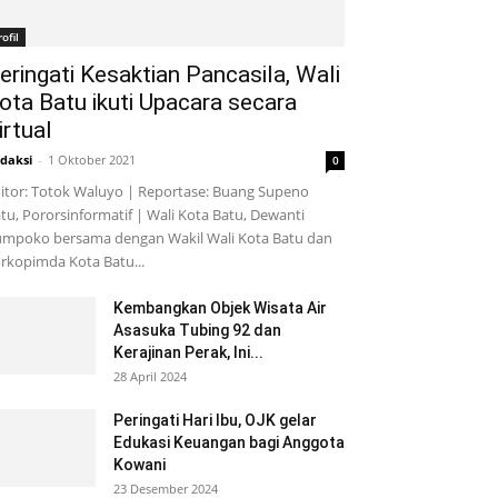
rofil
eringati Kesaktian Pancasila, Wali
ota Batu ikuti Upacara secara
irtual
daksi
-
1 Oktober 2021
0
itor: Totok Waluyo | Reportase: Buang Supeno
tu, Pororsinformatif | Wali Kota Batu, Dewanti
mpoko bersama dengan Wakil Wali Kota Batu dan
rkopimda Kota Batu...
Kembangkan Objek Wisata Air
Asasuka Tubing 92 dan
Kerajinan Perak, Ini...
28 April 2024
Peringati Hari Ibu, OJK gelar
Edukasi Keuangan bagi Anggota
Kowani
23 Desember 2024