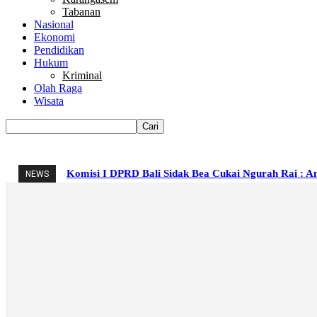
Tabanan
Nasional
Ekonomi
Pendidikan
Hukum
Kriminal
Olah Raga
Wisata
Komisi I DPRD Bali Sidak Bea Cukai Ngurah Rai : An
NEWS