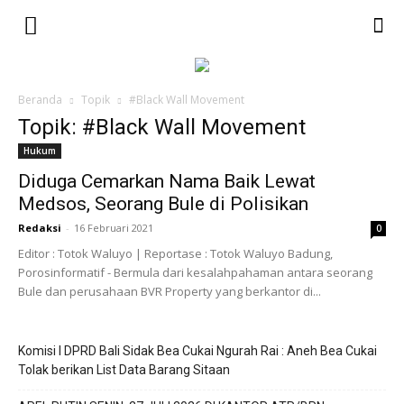
Beranda
Topik
#Black Wall Movement
Topik: #Black Wall Movement
Hukum
Diduga Cemarkan Nama Baik Lewat
Medsos, Seorang Bule di Polisikan
Redaksi
-
16 Februari 2021
0
Editor : Totok Waluyo | Reportase : Totok Waluyo Badung,
Porosinformatif - Bermula dari kesalahpahaman antara seorang
Bule dan perusahaan BVR Property yang berkantor di...
Komisi I DPRD Bali Sidak Bea Cukai Ngurah Rai : Aneh Bea Cukai
Tolak berikan List Data Barang Sitaan