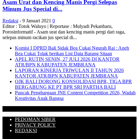
Asam Urat dan Kencing Manis Pergi Selepas
Minum Jus Special di...
Redaksi
-
9 Januari 2021
0
Editor : Totok Waluyo | Reportase : Mulyadi Pekanbaru,
Porosinformatif - Asam urat dan kencing manis pergi dari raga,
selepas minum racikan jus special di...
Komisi I DPRD Bali Sidak Bea Cukai Ngurah Rai : Aneh
Bea Cukai Tolak berikan List Data Barang Sitaan
APEL RUTIN SENIN, 27 JULI 2026 DI KANTOR
ATR/BPN KABUPATEN JEMBRANA
LAPORAN KINERJA TRIWULAN II TAHUN 2026
KANTOR ATR/BPN KABUPATEN JEMBRANA
OJK BALI DORONG KONSOLIDASI BPR, TIGA BPR
BERGABUNG KE PT BPR SRI PARTHA BALI
Puncak Penghargaan JNE Content Competition 2026, Wadah
Kreativitas Anak Bangsa
PEDOMAN SIBER
PRIVACY POLICY
REDAKSI