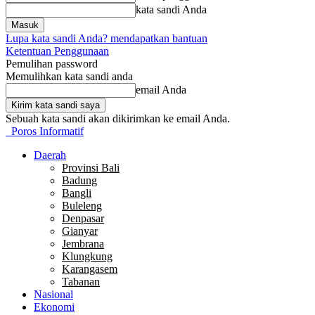
kata sandi Anda
Lupa kata sandi Anda? mendapatkan bantuan
Ketentuan Penggunaan
Pemulihan password
Memulihkan kata sandi anda
email Anda
Sebuah kata sandi akan dikirimkan ke email Anda.
Poros Informatif
Daerah
Provinsi Bali
Badung
Bangli
Buleleng
Denpasar
Gianyar
Jembrana
Klungkung
Karangasem
Tabanan
Nasional
Ekonomi