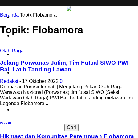
Beranda
Topik
Flobamora
Nasional
Topik: Flobamora
Ekonomi
Olah Raga
Pendidikan
Jelang Porwanas Jatim, Tim Futsal SIWO PWI
Bali Latih Tanding Lawan...
Hukum
Redaksi
-
17 Oktober 2022
0
Denpasar, Porosinformatif| Menjelang Pekan Olah Raga
Olah Raga
Wartawan Nasional (Porwanas) tim futsal SIWO (Seksi
Wartawan Olah Raga) PWI Bali berlatih tanding melawan tim
Legenda Flobamora...
Wisata
Profil
Hikmast dan Komunitas Perempuan Flobamora