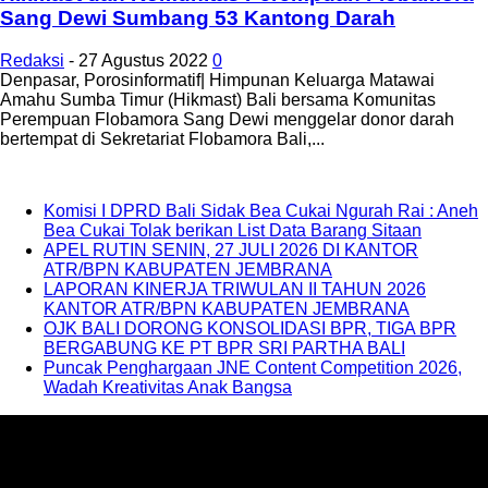
Sang Dewi Sumbang 53 Kantong Darah
Redaksi
-
27 Agustus 2022
0
Denpasar, Porosinformatif| Himpunan Keluarga Matawai
Amahu Sumba Timur (Hikmast) Bali bersama Komunitas
Perempuan Flobamora Sang Dewi menggelar donor darah
bertempat di Sekretariat Flobamora Bali,...
Komisi I DPRD Bali Sidak Bea Cukai Ngurah Rai : Aneh
Bea Cukai Tolak berikan List Data Barang Sitaan
APEL RUTIN SENIN, 27 JULI 2026 DI KANTOR
ATR/BPN KABUPATEN JEMBRANA
LAPORAN KINERJA TRIWULAN II TAHUN 2026
KANTOR ATR/BPN KABUPATEN JEMBRANA
OJK BALI DORONG KONSOLIDASI BPR, TIGA BPR
BERGABUNG KE PT BPR SRI PARTHA BALI
Puncak Penghargaan JNE Content Competition 2026,
Wadah Kreativitas Anak Bangsa