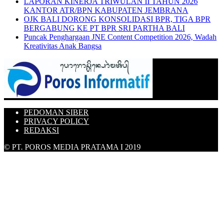
LAPORAN KINERJA TRIWULAN II TAHUN 2026
KANTOR ATR/BPN KABUPATEN JEMBRANA
OJK BALI DORONG KONSOLIDASI BPR, TIGA BPR
BERGABUNG KE PT BPR SRI PARTHA BALI
Puncak Penghargaan JNE Content Competition 2026, Wadah
Kreativitas Anak Bangsa
PEDOMAN SIBER
PRIVACY POLICY
REDAKSI
© PT. POROS MEDIA PRATAMA I 2019