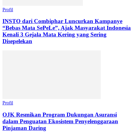
Profil
INSTO dari Combiphar Luncurkan Kampanye
“Bebas Mata SePeLe”, Ajak Masyarakat Indonesia
Kenali 3 Gejala Mata Kering yang Sering
Disepelekan
Profil
OJK Resmikan Program Dukungan Asuransi
dalam Penguatan Ekosistem Penyelenggaraan
Pinjaman Daring