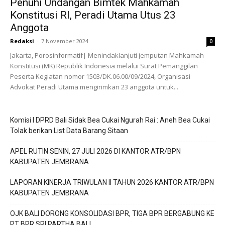
Penuhi Undangan Bimtek Mahkamah
Konstitusi RI, Peradi Utama Utus 23
Anggota
Redaksi
-
7 November 2024
0
Jakarta, Porosinformatif| Menindaklanjuti jemputan Mahkamah
Konstitusi (MK) Republik Indonesia melalui Surat Pemanggilan
Peserta Kegiatan nomor 1503/DK.06.00/09/2024, Organisasi
Advokat Peradi Utama mengirimkan 23 anggota untuk...
Komisi I DPRD Bali Sidak Bea Cukai Ngurah Rai : Aneh Bea Cukai
Tolak berikan List Data Barang Sitaan
APEL RUTIN SENIN, 27 JULI 2026 DI KANTOR ATR/BPN
KABUPATEN JEMBRANA
LAPORAN KINERJA TRIWULAN II TAHUN 2026 KANTOR ATR/BPN
KABUPATEN JEMBRANA
OJK BALI DORONG KONSOLIDASI BPR, TIGA BPR BERGABUNG KE
PT BPR SRI PARTHA BALI