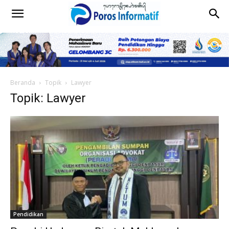
Beranda
Topik
Lawyer
Topik: Lawyer
Pendidikan