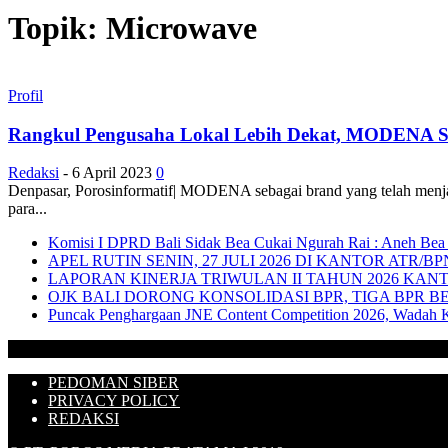
Topik: Microwave
Profil
Rangkul Pengusaha Lokal Lebih Dekat, MODENA Se
Redaksi
-
6 April 2023
0
Denpasar, Porosinformatif| MODENA sebagai brand yang telah menj
para...
Komisi I DPRD Bali Sidak Bea Cukai Ngurah Rai : Aneh Bea C
APEL RUTIN SENIN, 27 JULI 2026 DI KANTOR ATR
LAPORAN KINERJA TRIWULAN II TAHUN 2026 KA
OJK BALI DORONG KONSOLIDASI BPR, TIGA BPR B
Puncak Penghargaan JNE Content Competition 2026, Wadah K
PEDOMAN SIBER
PRIVACY POLICY
REDAKSI