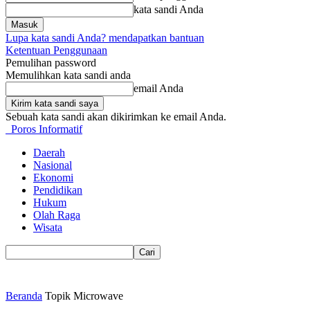
kata sandi Anda
Lupa kata sandi Anda? mendapatkan bantuan
Ketentuan Penggunaan
Pemulihan password
Memulihkan kata sandi anda
email Anda
Sebuah kata sandi akan dikirimkan ke email Anda.
Poros Informatif
Daerah
Nasional
Ekonomi
Pendidikan
Hukum
Olah Raga
Wisata
Beranda
Topik
Microwave