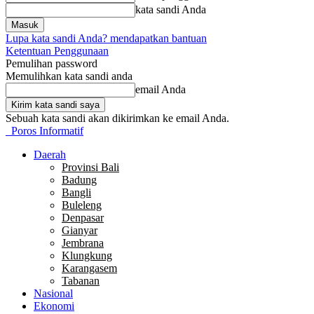
kata sandi Anda
Lupa kata sandi Anda? mendapatkan bantuan
Ketentuan Penggunaan
Pemulihan password
Memulihkan kata sandi anda
email Anda
Sebuah kata sandi akan dikirimkan ke email Anda.
Poros Informatif
Daerah
Provinsi Bali
Badung
Bangli
Buleleng
Denpasar
Gianyar
Jembrana
Klungkung
Karangasem
Tabanan
Nasional
Ekonomi