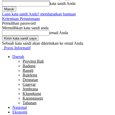
kata sandi Anda
Lupa kata sandi Anda? mendapatkan bantuan
Ketentuan Penggunaan
Pemulihan password
Memulihkan kata sandi anda
email Anda
Sebuah kata sandi akan dikirimkan ke email Anda.
Poros Informatif
Daerah
Provinsi Bali
Badung
Bangli
Buleleng
Denpasar
Gianyar
Jembrana
Klungkung
Karangasem
Tabanan
Nasional
Ekonomi