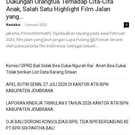
Dukungan Orangtua Terhadap Cita-Cita
Anak, Salah Satu Highlight Film Jalan
yang...
Redaksi
-
5 Januari 2023
0
Jakarta, Porosinformatif| Dijadwalkan tayang pada awal Februari
2023, film Jalan yang Jauh Jangan Lupa Pulang (JJJLP) telah dinanti
oleh para pecinta film Indonesia. Sebagai sekuel...
Komisi I DPRD Bali Sidak Bea Cukai Ngurah Rai : Aneh Bea Cukai
Tolak berikan List Data Barang Sitaan
APEL RUTIN SENIN, 27 JULI 2026 DI KANTOR ATR/BPN
KABUPATEN JEMBRANA
LAPORAN KINERJA TRIWULAN II TAHUN 2026 KANTOR ATR/BPN
KABUPATEN JEMBRANA
OJK BALI DORONG KONSOLIDASI BPR, TIGA BPR BERGABUNG KE
PT BPR SRI PARTHA BALI