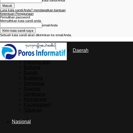
kata sandi Anda
Lupa kata sandi Anda? mendapatkan bantuan
Ketentuan Penggunaan
Pemulihan password
Memulihkan kata sandi anda
email Anda
Sebuah kata sandi akan dikirimkan ke email Anda.
Poros
Daerah
Provinsi Bali
Badung
Informatif
Bangli
Buleleng
Denpasar
Gianyar
Jembrana
Klungkung
Karangasem
Tabanan
Nasional