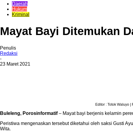
Daerah
Hukum
Kriminal
Mayat Bayi Ditemukan 
Penulis
Redaksi
-
23 Maret 2021
Bagikan
Editor : Totok Waluyo |
Buleleng, Porosinformatif
– Mayat bayi berjenis kelamin per
Peristiwa mengenaskan tersebut diketahui oleh saksi Gusti Ay
Wita.