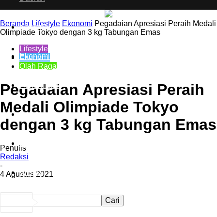
Beranda
Lifestyle
Ekonomi
Pegadaian Apresiasi Peraih Medali
Nasional
Olimpiade Tokyo dengan 3 kg Tabungan Emas
Lifestyle
Ekonomi
Ekonomi
Olah Raga
Pendidikan
Pegadaian Apresiasi Peraih
Medali Olimpiade Tokyo
Hukum
dengan 3 kg Tabungan Emas
Olah Raga
Penulis
Redaksi
-
Wisata
4 Agustus 2021