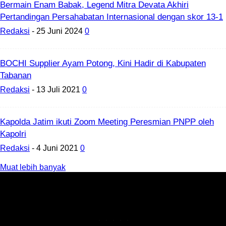
Bermain Enam Babak, Legend Mitra Devata Akhiri
Pertandingan Persahabatan Internasional dengan skor 13-1
Redaksi
-
25 Juni 2024
0
BOCHI Supplier Ayam Potong, Kini Hadir di Kabupaten
Tabanan
Redaksi
-
13 Juli 2021
0
Kapolda Jatim ikuti Zoom Meeting Peresmian PNPP oleh
Kapolri
Redaksi
-
4 Juni 2021
0
Muat lebih banyak