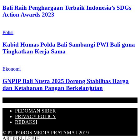
Bali Raih Penghargaan Terbaik Indonesia’s SDGs
Action Awards 2023
Polisi
Kabid Humas Polda Bali Sambangi PWI Bali guna
Tingkatkan Kerja Sama
Ekonomi
GNPIP Bali Nusra 2025 Dorong Stabilitas Harga
dan Ketahanan Pangan Berkelanjutan
PEDOMAN SIBER
PRIVACY POLICY
REDAKSI
© PT. POROS MEDIA PRATAMA I 2019
ARTIKEL LEBIH