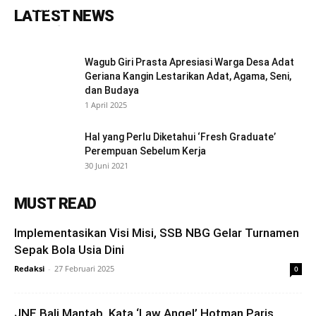
Belajar
LATEST NEWS
Redaksi
-
9 Agustus 2023
0
Wagub Giri Prasta Apresiasi Warga Desa Adat
Geriana Kangin Lestarikan Adat, Agama, Seni,
dan Budaya
1 April 2025
Hal yang Perlu Diketahui ‘Fresh Graduate’
Perempuan Sebelum Kerja
30 Juni 2021
MUST READ
Implementasikan Visi Misi, SSB NBG Gelar Turnamen
Sepak Bola Usia Dini
Redaksi
-
27 Februari 2025
0
JNE Bali Mantab, Kata ‘Law Angel’ Hotman Paris