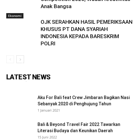
Anak Bangsa
Ekonomi
OJK SERAHKAN HASIL PEMERIKSAAN
KHUSUS PT DANA SYARIAH
INDONESIA KEPADA BARESKRIM
POLRI
Mbeliling Cup II 2025: Ajang Futsal untuk
Pererat Persaudaraan dan Jaga Talenta Muda
LATEST NEWS
Redaksi
-
20 September 2025
0
Aku For Bali feat Crew Jimbaran Bagikan Nasi
Sebanyak 2020 di Penghujung Tahun
1 Januari 2021
Bali & Beyond Travel Fair 2022 Tawarkan
Literasi Budaya dan Keunikan Daerah
15 Juni 2022