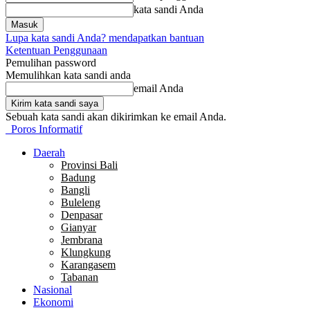
kata sandi Anda
Lupa kata sandi Anda? mendapatkan bantuan
Ketentuan Penggunaan
Pemulihan password
Memulihkan kata sandi anda
email Anda
Sebuah kata sandi akan dikirimkan ke email Anda.
Poros Informatif
Daerah
Provinsi Bali
Badung
Bangli
Buleleng
Denpasar
Gianyar
Jembrana
Klungkung
Karangasem
Tabanan
Nasional
Ekonomi