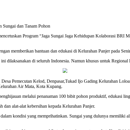
an Sungai dan Tanam Pohon
cetuskan Program “Jaga Sungai Jaga Kehidupan Kolaborasi BRI Menan
ngan memberikan bantuan dan edukasi di Kelurahan Panjer pada Senin
i dilaksanakan di seluruh Indonesia. Namun khusus untuk Regional Ba
ba Desa Pemecutan Kelod, Denpasar,Tukad Ijo Gading Kelurahan Lolo
elurahan Air Mata, Kota Kupang.
 penghijauan melalui penanaman 100 bibit pohon produktif, edukasi li
h dan alat-alat kebersihan kepada Kelurahan Panjer.
lam kondisi yang memprihatinkan. Sungai yang dulunya memiliki alira