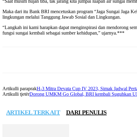
“Saat musim hujan tiba, tak jarang kita jumpai luapan air sungai memb
Maka dari itu Bank BRI mencetuskan program “Jaga Sungai Jaga Ke
lingkungan melalui Tanggung Jawab Sosial dan Lingkungan.
“Langkah ini kami harapkan dapat menginspirasi dan mendorong sem
fungsi sungai kembali sebagai sumber kehidupan,” ujarnya.***
Bagikan
Artikulli paraprak
H-3 Mitra Devata Cup IV 2023, Simak Jadwal Per
Artikulli tjetër
Dorong UMKM Go Global, BRI kembali Suguhkan
ARTIKEL TERKAIT
DARI PENULIS