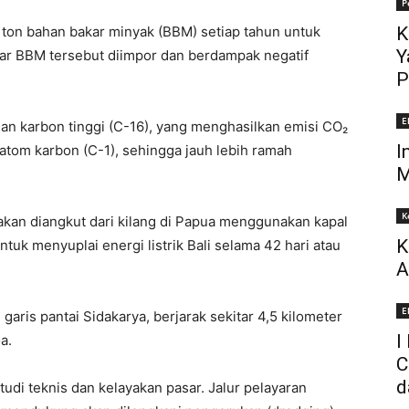
P
u ton bahan bakar minyak (BBM) setiap tahun untuk
K
Y
sar BBM tersebut diimpor dan berdampak negatif
P
E
an karbon tinggi (C-16), yang menghasilkan emisi CO₂
I
 atom karbon (C-1), sehingga jauh lebih ramah
M
K
akan diangkut dari kilang di Papua menggunakan kapal
K
uk menyuplai energi listrik Bali selama 42 hari atau
A
E
aris pantai Sidakarya, berjarak sekitar 4,5 kilometer
I
a.
C
d
tudi teknis dan kelayakan pasar. Jalur pelayaran