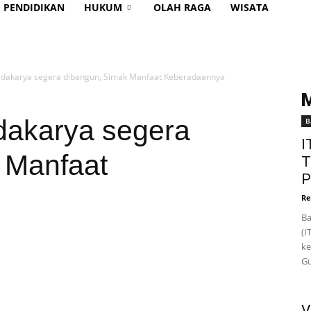
PENDIDIKAN
HUKUM
OLAH RAGA
WISATA
idakarya segera dibangun, Simak Manfaat Keberadaannya
dakarya segera
B
I
 Manfaat
T
P
Re
Ba
(I
ke
Gu
V