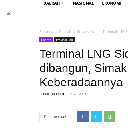
DAERAH
NASIONAL
EKONOMI
Beranda
Daerah
Provinsi Bali
Terminal LNG S
Daerah
Provinsi Bali
Terminal LNG Si
dibangun, Simak
Keberadaannya
Penulis
Redaksi
-
27 Mei 2025
Bagikan