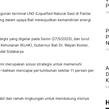
P
19
unan terminal LNG (Liquefied Natural Gas) di Pantai
ing dalam upaya Bali mewujudkan kemandirian energi
P
P
egis yang digelar pada Senin (27/5/2025), dan turut
N
 Kehutanan (KLHK), Gubernur Bali Dr. Wayan Koster,
15
dat Sidakarya.
ini merupakan solusi strategis untuk memenuhi
A
am—bahkan mencapai pertumbuhan sekitar 11 persen per
D
K
6 
abil dan ramah lingkungan untuk mendukung visinya