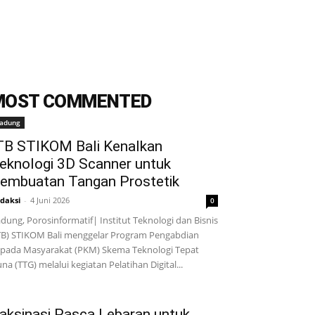
MOST COMMENTED
adung
TB STIKOM Bali Kenalkan
eknologi 3D Scanner untuk
embuatan Tangan Prostetik
daksi
-
4 Juni 2026
0
dung, Porosinformatif| Institut Teknologi dan Bisnis
TB) STIKOM Bali menggelar Program Pengabdian
pada Masyarakat (PKM) Skema Teknologi Tepat
na (TTG) melalui kegiatan Pelatihan Digital...
aksinasi Pasca Lebaran untuk