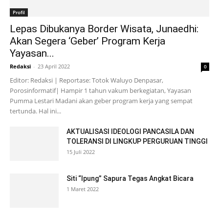
Profil
Lepas Dibukanya Border Wisata, Junaedhi:
Akan Segera ‘Geber’ Program Kerja
Yayasan...
Redaksi
-
23 April 2022
0
Editor: Redaksi | Reportase: Totok Waluyo Denpasar,
Porosinformatif| Hampir 1 tahun vakum berkegiatan, Yayasan
Pumma Lestari Madani akan geber program kerja yang sempat
tertunda. Hal ini...
AKTUALISASI IDEOLOGI PANCASILA DAN
TOLERANSI DI LINGKUP PERGURUAN TINGGI
15 Juli 2022
Siti “Ipung” Sapura Tegas Angkat Bicara
1 Maret 2022