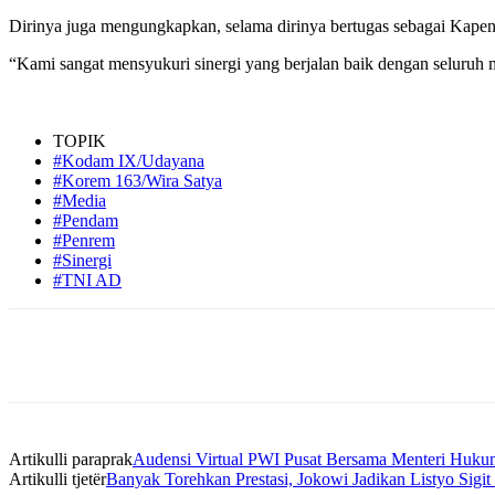
Dirinya juga mengungkapkan, selama dirinya bertugas sebagai Kapenre
“Kami sangat mensyukuri sinergi yang berjalan baik dengan seluruh m
TOPIK
#Kodam IX/Udayana
#Korem 163/Wira Satya
#Media
#Pendam
#Penrem
#Sinergi
#TNI AD
Bagikan
Artikulli paraprak
Audensi Virtual PWI Pusat Bersama Menteri Huk
Artikulli tjetër
Banyak Torehkan Prestasi, Jokowi Jadikan Listyo Sigi