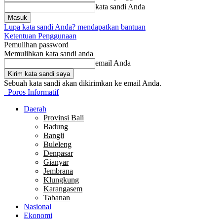
kata sandi Anda
Lupa kata sandi Anda? mendapatkan bantuan
Ketentuan Penggunaan
Pemulihan password
Memulihkan kata sandi anda
email Anda
Sebuah kata sandi akan dikirimkan ke email Anda.
Poros Informatif
Daerah
Provinsi Bali
Badung
Bangli
Buleleng
Denpasar
Gianyar
Jembrana
Klungkung
Karangasem
Tabanan
Nasional
Ekonomi