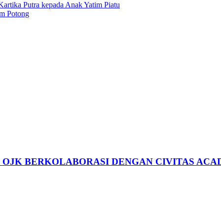
artika Putra kepada Anak Yatim Piatu
am Potong
, OJK BERKOLABORASI DENGAN CIVITAS ACA