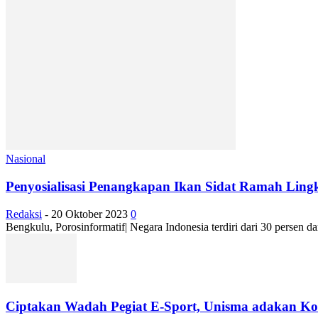
Nasional
Penyosialisasi Penangkapan Ikan Sidat Ramah Ling
Redaksi
-
20 Oktober 2023
0
Bengkulu, Porosinformatif| Negara Indonesia terdiri dari 30 persen da
Ciptakan Wadah Pegiat E-Sport, Unisma adakan Kom