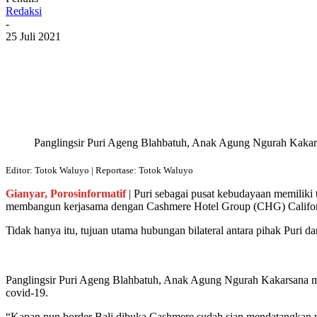
Redaksi
-
25 Juli 2021
Bagikan
Panglingsir Puri Ageng Blahbatuh, Anak Agung Ngurah Kakarsa
Editor: Totok Waluyo | Reportase: Totok Waluyo
Gianyar, Porosinformatif
| Puri sebagai pusat kebudayaan memiliki
membangun kerjasama dengan Cashmere Hotel Group (CHG) Californ
Tidak hanya itu, tujuan utama hubungan bilateral antara pihak Puri
Panglingsir Puri Ageng Blahbatuh, Anak Agung Ngurah Kakarsana me
covid-19.
“Kapan pun border Bali dibuka Cashmere sudah siap mendatangkan wi