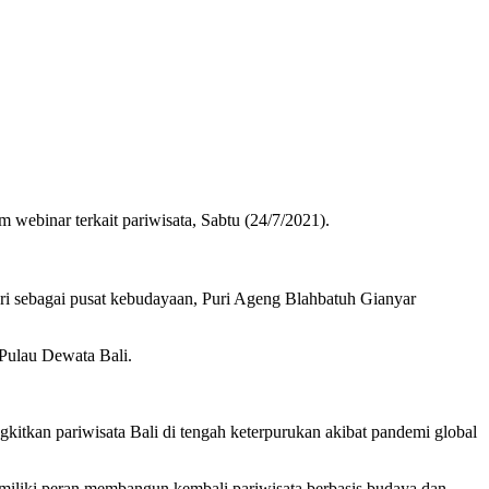
ebinar terkait pariwisata, Sabtu (24/7/2021).
ri sebagai pusat kebudayaan, Puri Ageng Blahbatuh Gianyar
 Pulau Dewata Bali.
kan pariwisata Bali di tengah keterpurukan akibat pandemi global
miliki peran membangun kembali pariwisata berbasis budaya dan