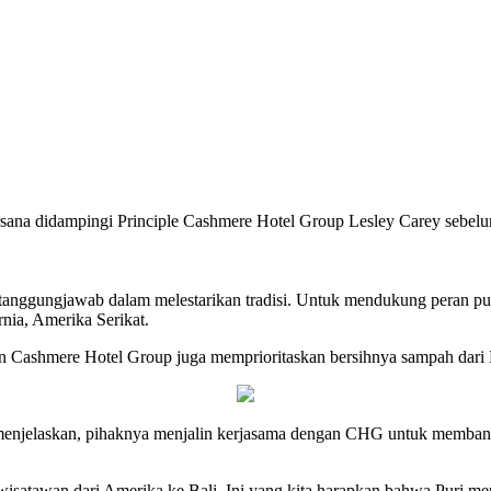
na didampingi Principle Cashmere Hotel Group Lesley Carey sebelum w
 tanggungjawab dalam melestarikan tradisi. Untuk mendukung peran pu
ia, Amerika Serikat.
 dan Cashmere Hotel Group juga memprioritaskan bersihnya sampah dari
njelaskan, pihaknya menjalin kerjasama dengan CHG untuk membangkit
satawan dari Amerika ke Bali. Ini yang kita harapkan bahwa Puri me