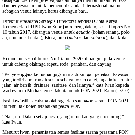
disiapkan oleh Pemprov Papua dan hanya membutuhkan renovasi
dan penyesuaian untuk memenuhi standar internasional, namun
sebagian venue lainnya harus dibangun baru.
Direktur Prasarana Strategis Direktorat Jenderal Cipta Karya
Kementerian PUPR Iwan Suprijanto mengatakan, sesuai Inpres No
10 tahun 2017, dibangun venue untuk
aquatic
(kolam renang, polo
air, dan loncat indah), Istora, hoki (
indoor
dan
outdoor
), dan kriket.
Kemudian, sesuai Inpres No 1 tahun 2020, dibangun pula venue
untuk cabang olahraga sepatu roda, panahan, dan dayung.
“Penyelenggara kemudian juga minta dukungan penataan kawasan
yang terdiri dari, rumah susun sebagai wisma atlet, juga infrastruktur
jalan, air bersih, drainase, sanitase, dan lainnya,” kata Iwan kepada
wartawan di Media Center Jakarta untuk PON 2021, Rabu (13/10).
Fasilitas-fasilitas cabang olahraga dan sarana-prasarana PON 2021
itu tentu tak boleh terabaikan pasca-PON.
“Nah, itu. Dalam setiap pesta, yang repot kan yang cuci piring,”
kata Iwan.
Menurut Iwan, pemanfaatan semua fasilitas sarana-prasarana PON