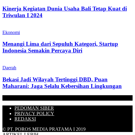
Kinerja Kegiatan Dunia Usaha Bali Tetap Kuat di
Triwulan I 2024
Ekonomi
Menangi Lima dari Sepuluh Kategori, Startup
Indonesia Semakin Percaya Diri
Daerah
Bekasi Jadi Wilayah Tertinggi DBD, Puan
Maharani: Jaga Selalu Kebersihan Lingkungan
PEDOMAN SIBER
PRIVACY POLICY
REDAKSI
© PT. POROS MEDIA PRATAMA I 2019
ARTIKEL LEBIH