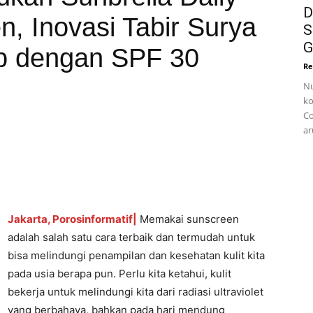
D
, Inovasi Tabir Surya
S
G
p dengan SPF 30
Re
Nu
ko
Co
ar
Jakarta, Porosinformatif|
Memakai sunscreen
adalah salah satu cara terbaik dan termudah untuk
bisa melindungi penampilan dan kesehatan kulit kita
pada usia berapa pun. Perlu kita ketahui, kulit
bekerja untuk melindungi kita dari radiasi ultraviolet
yang berbahaya, bahkan pada hari mendung