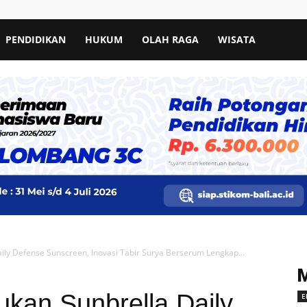
PENDIDIKAN
HUKUM
OLAH RAGA
WISATA
ly Defense Sunscreen, Inovasi Tabir Surya Berserum Lengkap...
kan Sunbrella Daily
E