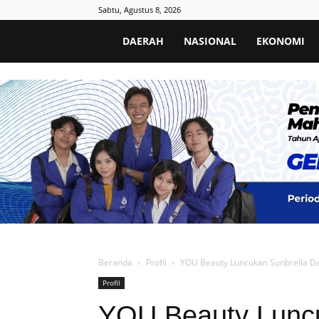
Sabtu, Agustus 8, 2026
Poros
DAERAH
NASIONAL
EKONOMI
Informatif
Beranda
Profil
YOU Beauty Luncukan Sunbrella Dai
Profil
YOU Beauty Luncu