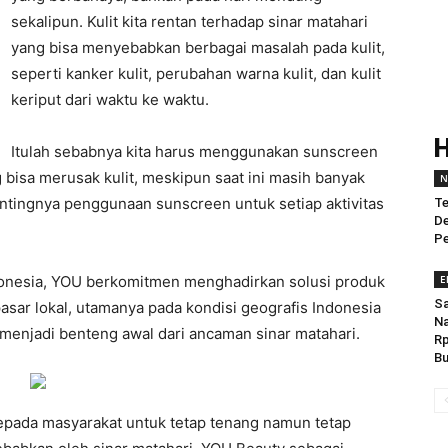
sekalipun. Kulit kita rentan terhadap sinar matahari
yang bisa menyebabkan berbagai masalah pada kulit,
seperti kanker kulit, perubahan warna kulit, dan kulit
keriput dari waktu ke waktu.
Itulah sebabnya kita harus menggunakan sunscreen
g bisa merusak kulit, meskipun saat ini masih banyak
N
entingnya penggunaan sunscreen untuk setiap aktivitas
T
De
Pe
donesia, YOU berkomitmen menghadirkan solusi produk
E
Sa
asar lokal, utamanya pada kondisi geografis Indonesia
Na
enjadi benteng awal dari ancaman sinar matahari.
Rp
Bu
pada masyarakat untuk tetap tenang namun tetap