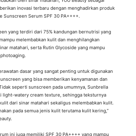
 sebabkan oleh sinar matahari, YOU Beauty sebagai
berikan inovasi terbaru dengan menghadirkan produk
nse Sunscreen Serum SPF 30 PA++++.
en yang terdiri dari 75% kandungan bernutrisi yang
g mampu melembabkan kulit dan menghilangkan
inar matahari, serta Rutin Glycoside yang mampu
 photoaging.
erawatan dasar yang sangat penting untuk digunakan
k sunscreen yang bisa memberikan kenyamanan dan
Tidak seperti sunscreen pada umumnya, Sunbrella
 light-watery cream texture, sehingga teksturnya
ulit dari sinar matahari sekaligus melembabkan kulit.
kan pada semua jenis kulit terutama kulit kering,”
eauty.
erum ini juga memiliki SPF 30 PA++++ yang mampu