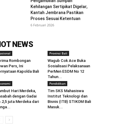
Pengambilan Sumpah
Kehilangan Sertipikat Digelar,
Kantah Jembrana Pastikan
Proses Sesuai Ketentuan
6 Februari 2026
HOT NEWS
asional
Provinsi Bali
erima Rombongan
Wagub Cok Ace Buka
wan Pers, Ini
Sosialisasi Pelaksanaan
rnyataan Kapolda Bali
PerMen ESDM No 12
Tahun...
konomi
Pendidikan
mbut Hari Merdeka,
Tim SKS Mahasiswa
sabah dengan Gadai
Institut Teknologi dan
.2,5 juta Merdeka dari
Bisnis (ITB) STIKOM Bali
nga...
Masuk...