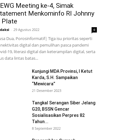
EWG Meeting ke-4, Simak
tatement Menkominfo RI Johnny
 Plate
daksi
-
29 Agustus 2022
0
sa Dua, Porosinformatif| Tiga isu prioritas seperti
nektivitas digital dan pemulihan pasca pandemi
vid-19, literasi digital dan keterampilan digital, serta
us data lintas batas...
Kunjungi MDA Provinsi, I Ketut
Karda, S.H. Sampaikan
“Mewicara”
21 Desember 2023
Tangkal Serangan Siber Jelang
G20, BSSN Gencar
Sosialisasikan Perpres 82
Tahun...
8 September 2022