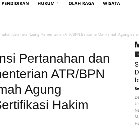
PENDIDIKAN
HUKUM
OLAH RAGA
WISATA
tanahan dan Tata Ruang, Kementerian ATR/BPN Bersama Mahkamah Agung Selen
nsi Pertanahan dan
P
S
menterian ATR/BPN
D
I
mah Agung
Re
De
rtifikasi Hakim
Un
Na
Mo
Hu