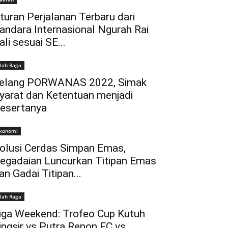
turan Perjalanan Terbaru dari
andara Internasional Ngurah Rai
ali sesuai SE...
lah Raga
elang PORWANAS 2022, Simak
yarat dan Ketentuan menjadi
esertanya
konomi
olusi Cerdas Simpan Emas,
egadaian Luncurkan Titipan Emas
an Gadai Titipan...
lah Raga
iga Weekend: Trofeo Cup Kutuh
ingsir vs Putra Renon FC vs...