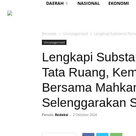
DAERAH
NASIONAL
EKONOMI
Beranda
Uncategorized
Lengkapi Substansi Per
Uncategorized
Lengkapi Substa
Tata Ruang, Ke
Bersama Mahka
Selenggarakan Se
Penulis
Redaksi
-
2 Oktober 2024