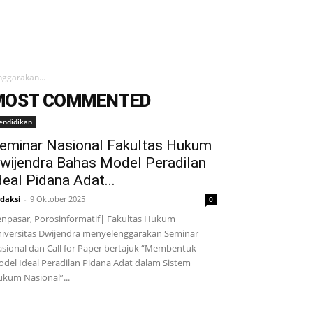
ggarakan...
MOST COMMENTED
endidikan
eminar Nasional Fakultas Hukum
wijendra Bahas Model Peradilan
deal Pidana Adat...
daksi
-
9 Oktober 2025
0
npasar, Porosinformatif| Fakultas Hukum
iversitas Dwijendra menyelenggarakan Seminar
sional dan Call for Paper bertajuk “Membentuk
del Ideal Peradilan Pidana Adat dalam Sistem
kum Nasional”...