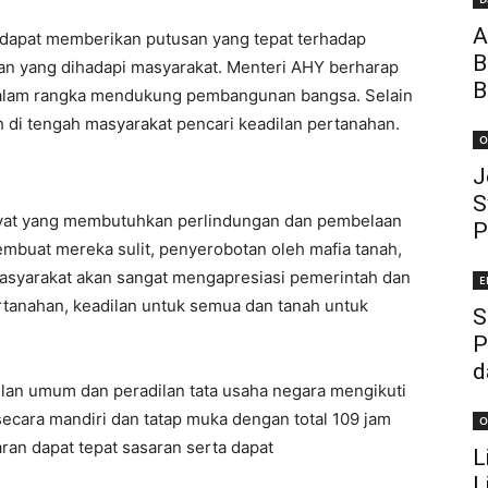
A
m dapat memberikan putusan yang tepat terhadap
B
an yang dihadapi masyarakat. Menteri AHY berharap
B
 dalam rangka mendukung pembangunan bangsa. Selain
 di tengah masyarakat pencari keadilan pertanahan.
O
J
S
rakyat yang membutuhkan perlindungan dan pembelaan
P
mbuat mereka sulit, penyerobotan oleh mafia tanah,
asyarakat akan sangat mengapresiasi pemerintah dan
E
ertanahan, keadilan untuk semua dan tanah untuk
S
P
d
ilan umum dan peradilan tata usaha negara mengikuti
 secara mandiri dan tatap muka dengan total 109 jam
O
ran dapat tepat sasaran serta dapat
L
L