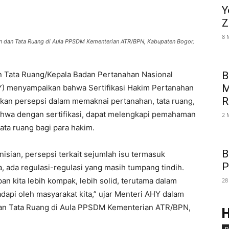
Y
Z
8 
n dan Tata Ruang di Aula PPSDM Kementerian ATR/BPN, Kabupaten Bogor,
n Tata Ruang/Kepala Badan Pertanahan Nasional
B
M
) menyampaikan bahwa Sertifikasi Hakim Pertanahan
R
an persepsi dalam memaknai pertanahan, tata ruang,
 bahwa dengan sertifikasi, dapat melengkapi pemahaman
2 
tata ruang bagi para hakim.
B
sian, persepsi terkait sejumlah isu termasuk
P
, ada regulasi-regulasi yang masih tumpang tindih.
 kita lebih kompak, lebih solid, terutama dalam
28
api oleh masyarakat kita,” ujar Menteri AHY dalam
dan Tata Ruang di Aula PPSDM Kementerian ATR/BPN,
D