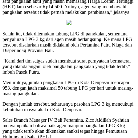
satu pangkalan aktif yang masih memasang Harga Eceran Tertinggi
(HET) lama sebesar Rp14.500. Artinya, agen yang membawahi
pangkalan tersebut tidak pernah melakukan pembinaan,” jelasnya.
Selain itu, tidak ditemukan tabung LPG di pangkalan, sementara
penyaluran LPG 3 kg dari agen masih berlangsung. Ke mana LPG
tersebut disalurkan masih didalami oleh Pertamina Patra Niaga dan
Disperindag Provinsi Bali.
“Kami dari tim satgas sudah membuat surat pernyataan bermaterai
yang ditandatangani oleh pangkalan-pangkalan yang tidak tertib,”
imbuh Pasek Putra.
Menurutnya, jumlah pangkalan LPG di Kota Denpasar mencapai
953, dengan jatah maksimal 50 tabung LPG per hari untuk masing-
masing pangkalan.
Dengan jumlah tersebut, seharusnya pasokan LPG 3 kg mencukupi
kebutuhan masyarakat di Kota Denpasar.
Sales Branch Manager IV Bali Pertamina, Zico Aldillah Syahtian
menyampaikan bahwa baik agen maupun pangkalan LPG 3 kg
yang tidak tertib akan dikenakan sanksi tegas hingga Pemutusan
Hubungan Usaha (PHU).