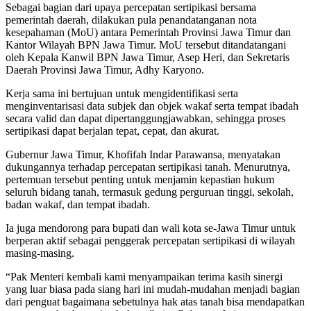
Sebagai bagian dari upaya percepatan sertipikasi bersama
pemerintah daerah, dilakukan pula penandatanganan nota
kesepahaman (MoU) antara Pemerintah Provinsi Jawa Timur dan
Kantor Wilayah BPN Jawa Timur. MoU tersebut ditandatangani
oleh Kepala Kanwil BPN Jawa Timur, Asep Heri, dan Sekretaris
Daerah Provinsi Jawa Timur, Adhy Karyono.
Kerja sama ini bertujuan untuk mengidentifikasi serta
menginventarisasi data subjek dan objek wakaf serta tempat ibadah
secara valid dan dapat dipertanggungjawabkan, sehingga proses
sertipikasi dapat berjalan tepat, cepat, dan akurat.
Gubernur Jawa Timur, Khofifah Indar Parawansa, menyatakan
dukungannya terhadap percepatan sertipikasi tanah. Menurutnya,
pertemuan tersebut penting untuk menjamin kepastian hukum
seluruh bidang tanah, termasuk gedung perguruan tinggi, sekolah,
badan wakaf, dan tempat ibadah.
Ia juga mendorong para bupati dan wali kota se-Jawa Timur untuk
berperan aktif sebagai penggerak percepatan sertipikasi di wilayah
masing-masing.
“Pak Menteri kembali kami menyampaikan terima kasih sinergi
yang luar biasa pada siang hari ini mudah-mudahan menjadi bagian
dari penguat bagaimana sebetulnya hak atas tanah bisa mendapatkan