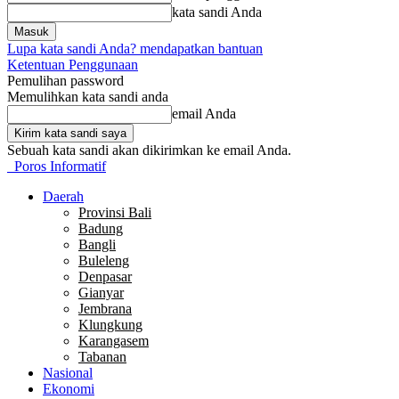
kata sandi Anda
Lupa kata sandi Anda? mendapatkan bantuan
Ketentuan Penggunaan
Pemulihan password
Memulihkan kata sandi anda
email Anda
Sebuah kata sandi akan dikirimkan ke email Anda.
Poros Informatif
Daerah
Provinsi Bali
Badung
Bangli
Buleleng
Denpasar
Gianyar
Jembrana
Klungkung
Karangasem
Tabanan
Nasional
Ekonomi