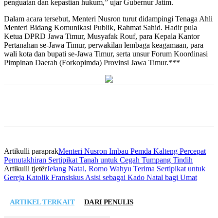
penguatan dan kepastian hukum,” ujar Gubernur Jatim.
Dalam acara tersebut, Menteri Nusron turut didampingi Tenaga Ahli
Menteri Bidang Komunikasi Publik, Rahmat Sahid. Hadir pula
Ketua DPRD Jawa Timur, Musyafak Rouf, para Kepala Kantor
Pertanahan se-Jawa Timur, perwakilan lembaga keagamaan, para
wali kota dan bupati se-Jawa Timur, serta unsur Forum Koordinasi
Pimpinan Daerah (Forkopimda) Provinsi Jawa Timur.***
Artikulli paraprak
Menteri Nusron Imbau Pemda Kalteng Percepat
Pemutakhiran Sertipikat Tanah untuk Cegah Tumpang Tindih
Artikulli tjetër
Jelang Natal, Romo Wahyu Terima Sertipikat untuk
Gereja Katolik Fransiskus Asisi sebagai Kado Natal bagi Umat
ARTIKEL TERKAIT
DARI PENULIS